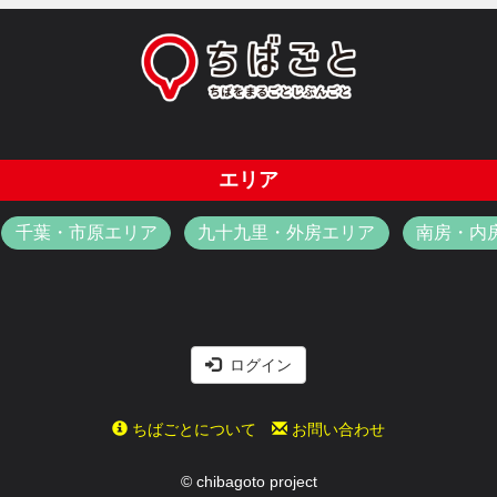
エリア
千葉・市原エリア
九十九里・外房エリア
南房・内
ログイン
ちばごとについて
お問い合わせ
© chibagoto project