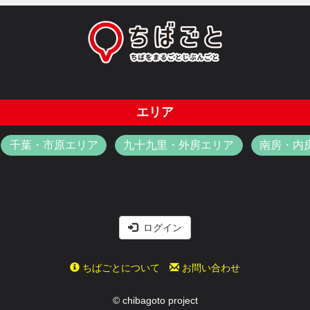
エリア
千葉・市原エリア
九十九里・外房エリア
南房・内
ログイン
ちばごとについて
お問い合わせ
© chibagoto project