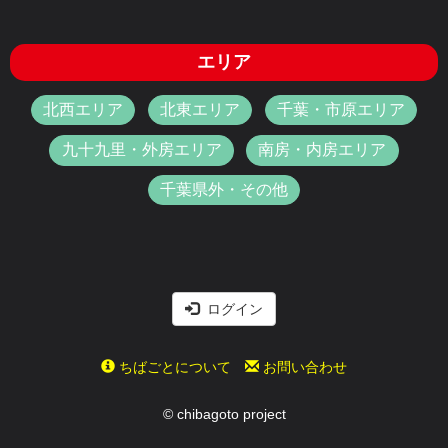
エリア
北西エリア
北東エリア
千葉・市原エリア
九十九里・外房エリア
南房・内房エリア
千葉県外・その他
ログイン
ちばごとについて
お問い合わせ
© chibagoto project