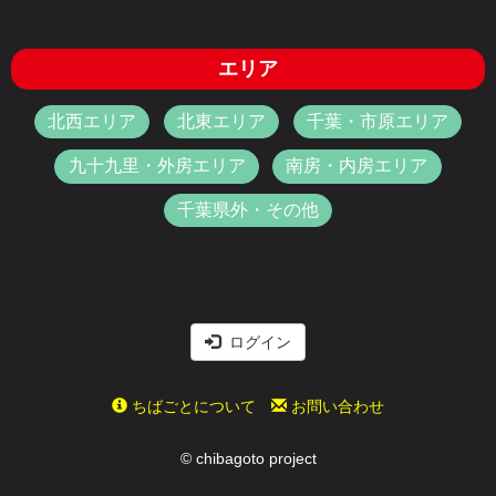
エリア
北西エリア
北東エリア
千葉・市原エリア
九十九里・外房エリア
南房・内房エリア
千葉県外・その他
ログイン
ちばごとについて
お問い合わせ
© chibagoto project