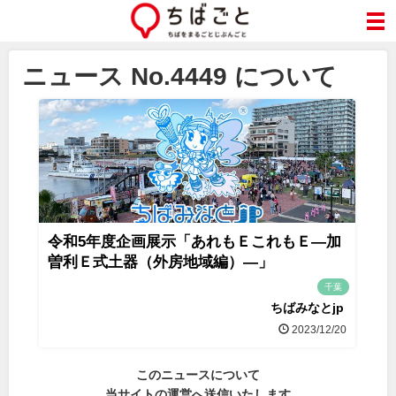
ニュース No.4449 について
令和5年度企画展示「あれもＥこれもＥ―加
曽利Ｅ式土器（外房地域編）―」
千葉
ちばみなとjp
2023/12/20
このニュースについて
当サイトの運営へ送信いたします