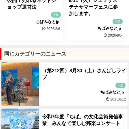
公開！売れるネットシ
8/11（火）ジェフサス
ョップ運営法
テナサマーフェスに参
加します。
千葉
ちばみなとjp
千葉
ちばみなとjp
2026/8/6
2026/8/5
同じカテゴリーのニュース
（第212回）8月30（土）さんばしライ
ブ
千葉
ちばみなとjp
2025/8/12
令和7年度「ちば」の文化芸術発信事
業 みんなで楽しむ邦楽コンサート