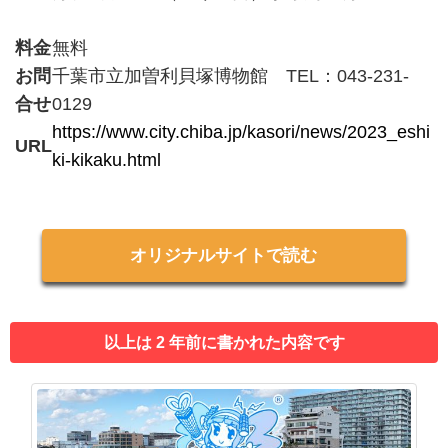
料金
無料
お問
千葉市立加曽利貝塚博物館 TEL：043‐231‐
合せ
0129
https://www.city.chiba.jp/kasori/news/2023_eshi
URL
ki-kikaku.html
オリジナルサイトで読む
以上は 2 年前に書かれた内容です