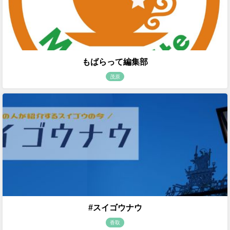
もばらって編集部
茂原
#スイゴウナウ
香取