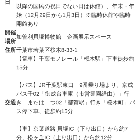
日
以降の国民の祝日でない日は休館）、年末・年
始（12月29日から1月3日）※臨時休館や臨時
開館あり
開催
加曽利貝塚博物館 企画展示スペース
場所
住所
千葉市若葉区桜木8-33-1
【電車】千葉モノレール「桜木駅」下車徒歩約
15分
【バス】JR千葉駅東口 9番乗り場より、京成
バス千02「御成台車庫（市営霊園経由）」行
交通
き または つ02「都賀駅」行き「桜木町」バ
ス停下車、徒歩約15分
【車】京葉道路 貝塚IC（下り出口）から約7
分、松ヶ丘IC（上り出口）から約12分