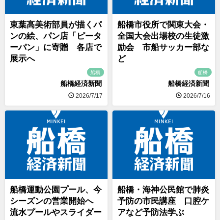
東葉高美術部員が描くパ
船橋市役所で関東大会・
ンの絵、パン店「ピータ
全国大会出場校の生徒激
ーパン」に寄贈 各店で
励会 市船サッカー部な
展示へ
ど
船橋
船橋
船橋経済新聞
船橋経済新聞
2026/7/17
2026/7/16
船橋運動公園プール、今
船橋・海神公民館で肺炎
シーズンの営業開始へ
予防の市民講座 口腔ケ
流水プールやスライダー
アなど予防法学ぶ