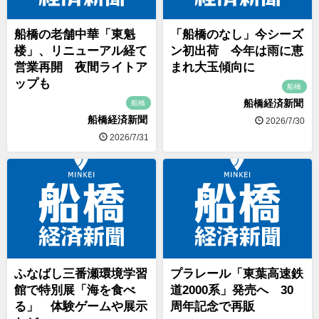
船橋の老舗中華「東魁
「船橋のなし」今シーズ
楼」、リニューアル経て
ン初出荷 今年は雨に恵
営業再開 夜間ライトア
まれ大玉傾向に
ップも
船橋
船橋経済新聞
船橋
船橋経済新聞
2026/7/30
2026/7/31
ふなばし三番瀬環境学習
プラレール「東葉高速鉄
館で特別展「海を食べ
道2000系」発売へ 30
る」 体験ゲームや展示
周年記念で再販