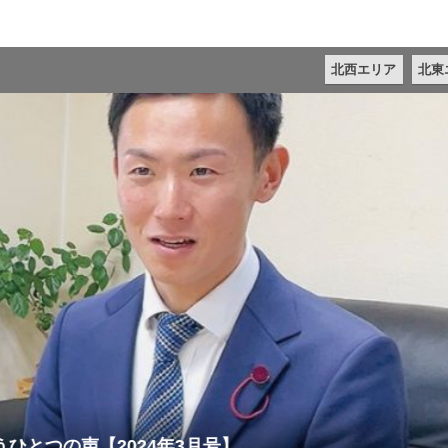
北西エリア
北東
号】