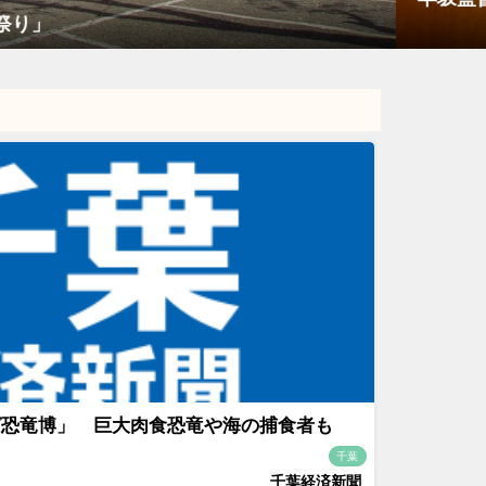
ば恐竜博」 巨大肉食恐竜や海の捕食者も
千葉
千葉経済新聞