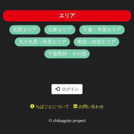
エリア
北西エリア
北東エリア
千葉・市原エリア
九十九里・外房エリア
南房・内房エリア
千葉県外・その他
ログイン
ちばごとについて
お問い合わせ
© chibagoto project