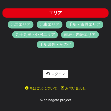
エリア
北西エリア
北東エリア
千葉・市原エリア
九十九里・外房エリア
南房・内房エリア
千葉県外・その他
ログイン
ちばごとについて
お問い合わせ
© chibagoto project