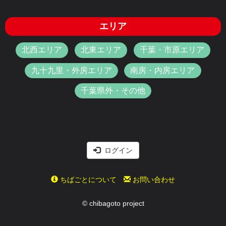
エリア
北西エリア
北東エリア
千葉・市原エリア
九十九里・外房エリア
南房・内房エリア
千葉県外・その他
ログイン
ちばごとについて
お問い合わせ
© chibagoto project