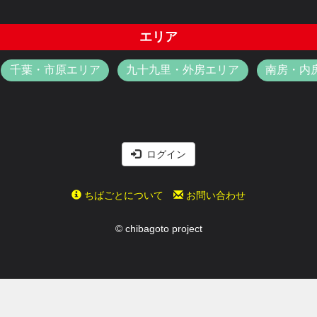
エリア
千葉・市原エリア
九十九里・外房エリア
南房・内
ログイン
ちばごとについて
お問い合わせ
© chibagoto project