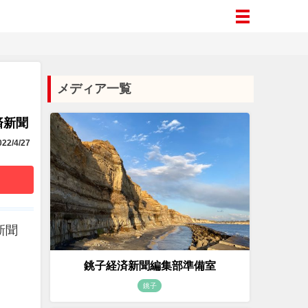
メディア一覧
済新聞
22/4/27
新聞
銚子経済新聞編集部準備室
銚子