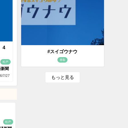
 4
#スイゴウナウ
香取
松戸
済新聞
6/7/27
もっと見る
松戸