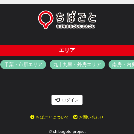
エリア
千葉・市原エリア
九十九里・外房エリア
南房・内
ログイン
ちばごとについて
お問い合わせ
© chibagoto project