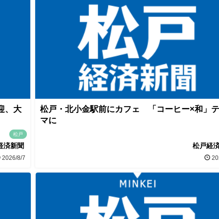
迎、大
松戸・北小金駅前にカフェ 「コーヒー×和」
マに
松戸
経済新聞
松戸経
2026/8/7
20