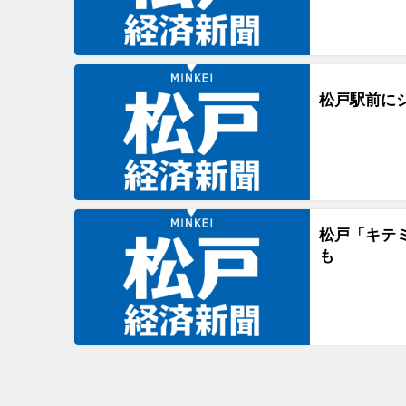
松戸駅前に
松戸「キテ
も