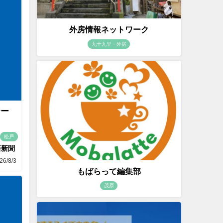
外房情報ネットワーク
九十九里・外房
テー
松戸
済新聞
26/8/3
もばらって編集部
茂原