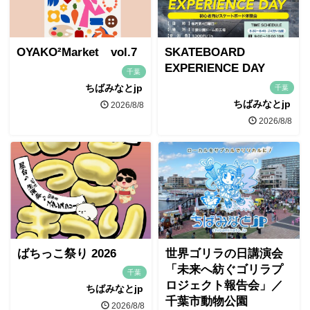
OYAKO²Market vol.7
SKATEBOARD
EXPERIENCE DAY
千葉
ちばみなとjp
千葉
ちばみなとjp
2026/8/8
2026/8/8
ばちっこ祭り 2026
世界ゴリラの日講演会
「未来へ紡ぐゴリラプ
千葉
ロジェクト報告会」／
ちばみなとjp
千葉市動物公園
2026/8/8