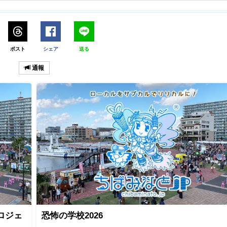
ポスト
シェア
送る
通報
ロジェ
恐怖の学校2026