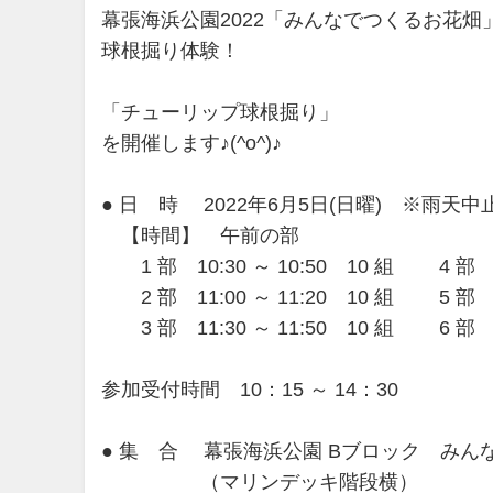
幕張海浜公園2022「みんなでつくるお花畑
球根掘り体験！
「チューリップ球根掘り」
を開催します♪(^o^)♪
● 日 時 2022年6月5日(日曜) ※雨天中
【時間】 午前の部 午
1 部 10:30 ～ 10:50 10 組 4 部 13
2 部 11:00 ～ 11:20 10 組 5 部 14
3 部 11:30 ～ 11:50 10 組 6 部 14
参加受付時間 10：15 ～ 14：30
● 集 合 幕張海浜公園 Bブロック みん
（マリンデッキ階段横）