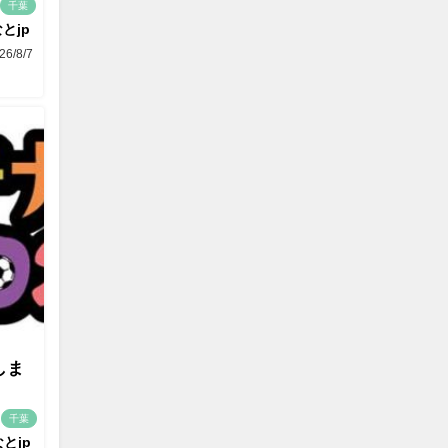
千葉
とjp
26/8/7
しま
千葉
とjp