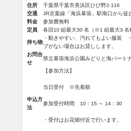
住所
千葉県千葉市美浜区ひび野2-116
交通
JR京葉線「海浜幕張」駅南口から徒歩
料金
参加費無料
定員
各回10 組最大30 名（※1 組最大3 
・動きやすい、汚れてもよい服装 
持ち物
プがない場合はお貸しします。
お問合
県立幕張海浜公園みどりと海パートナーズ
せ
【参加方法】
当日受付 ※先着順
申込方
参加受付時間 10：15 ～ 14：30
法
・受付はお花畑付近で行います。