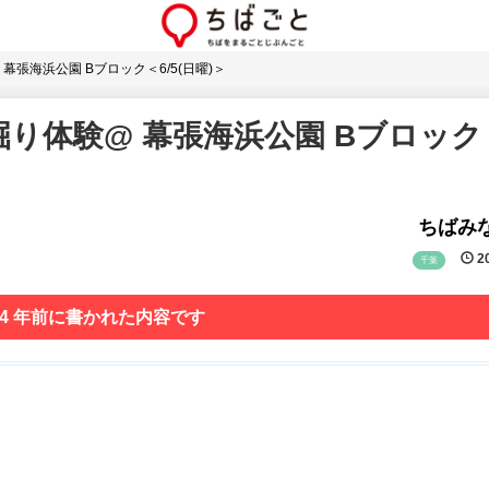
張海浜公園 Bブロック＜6/5(日曜)＞
り体験@ 幕張海浜公園 Bブロック
ちばみな
20
千葉
 4 年前に書かれた内容です