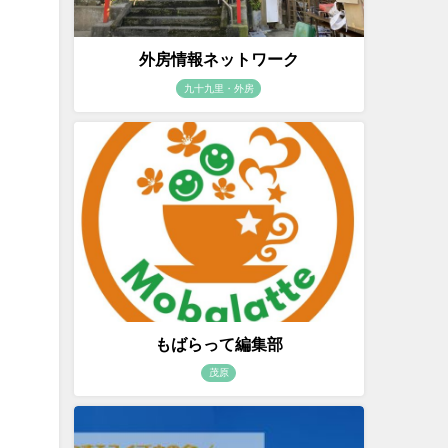
外房情報ネットワーク
九十九里・外房
もばらって編集部
茂原