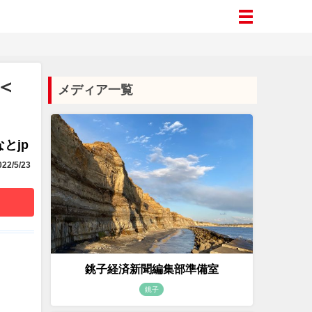
＜
メディア一覧
とjp
22/5/23
銚子経済新聞編集部準備室
銚子