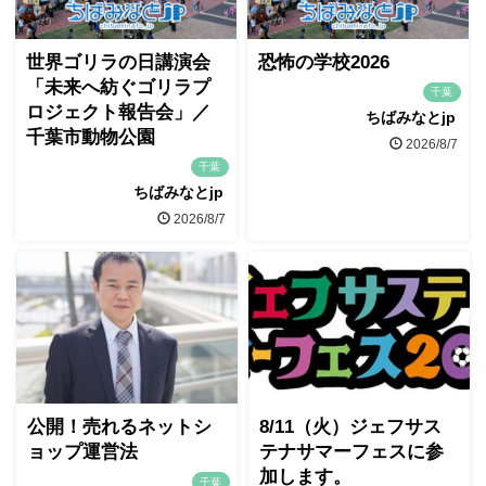
世界ゴリラの日講演会
恐怖の学校2026
「未来へ紡ぐゴリラプ
千葉
ロジェクト報告会」／
ちばみなとjp
千葉市動物公園
2026/8/7
千葉
ちばみなとjp
2026/8/7
公開！売れるネットシ
8/11（火）ジェフサス
ョップ運営法
テナサマーフェスに参
加します。
千葉