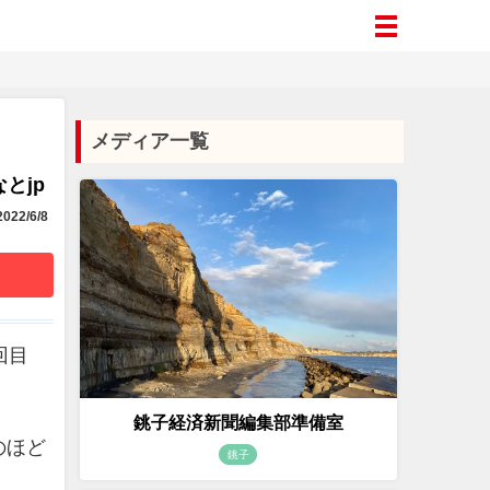
メディア一覧
とjp
022/6/8
回目
銚子経済新聞編集部準備室
のほど
銚子