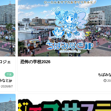
ロジェ
恐怖の学校2026
ちばみな
千葉
みなとjp
20
2026/8/7