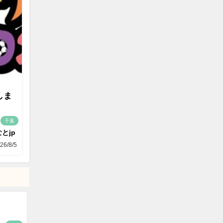
しま
千葉
とjp
26/8/5