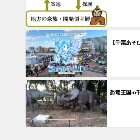
【千葉あそ
恐竜王国in