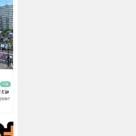
千葉
とjp
26/8/7