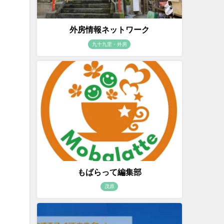
外房情報ネットワーク
九十九里・外房
もばらって編集部
茂原