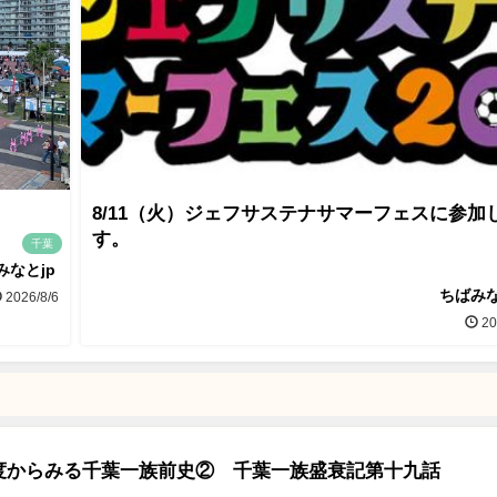
8/11（火）ジェフサステナサマーフェスに参加
す。
千葉
みなとjp
ちばみな
2026/8/6
20
度からみる千葉一族前史② 千葉一族盛衰記第十九話