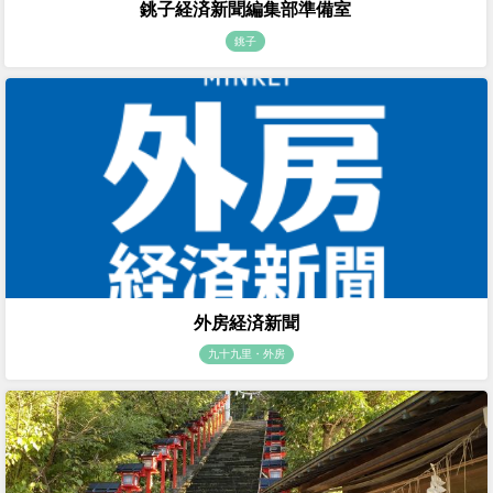
銚子経済新聞編集部準備室
銚子
外房経済新聞
九十九里・外房