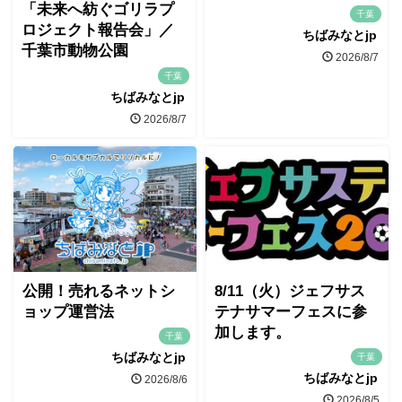
「未来へ紡ぐゴリラプ
千葉
ロジェクト報告会」／
ちばみなとjp
千葉市動物公園
2026/8/7
千葉
ちばみなとjp
2026/8/7
公開！売れるネットシ
8/11（火）ジェフサス
ョップ運営法
テナサマーフェスに参
加します。
千葉
ちばみなとjp
千葉
ちばみなとjp
2026/8/6
2026/8/5