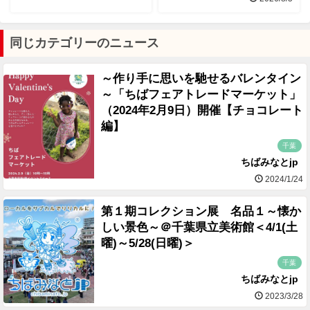
同じカテゴリーのニュース
～作り手に思いを馳せるバレンタイン
～「ちばフェアトレードマーケット」
（2024年2月9日）開催【チョコレート
編】
千葉
ちばみなとjp
2024/1/24
第１期コレクション展 名品１～懐か
しい景色～＠千葉県立美術館＜4/1(土
曜)～5/28(日曜)＞
千葉
ちばみなとjp
2023/3/28