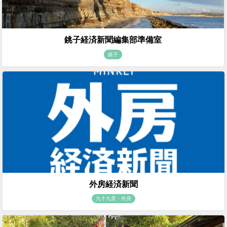
銚子経済新聞編集部準備室
銚子
外房経済新聞
九十九里・外房