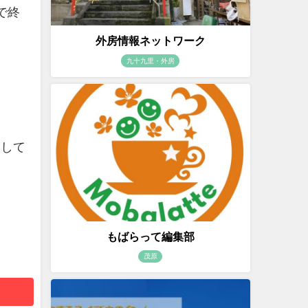
で終
外房情報ネットワーク
九十九里・外房
しして
もばらって編集部
茂原