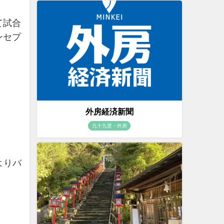
て試合
ンセプ
外房経済新聞
九十九里・外房
よりバ