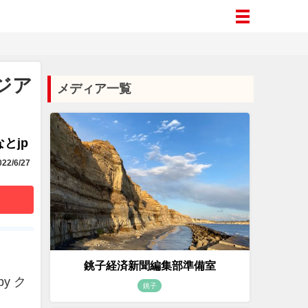
ジア
メディア一覧
とjp
22/6/27
銚子経済新聞編集部準備室
y ク
銚子