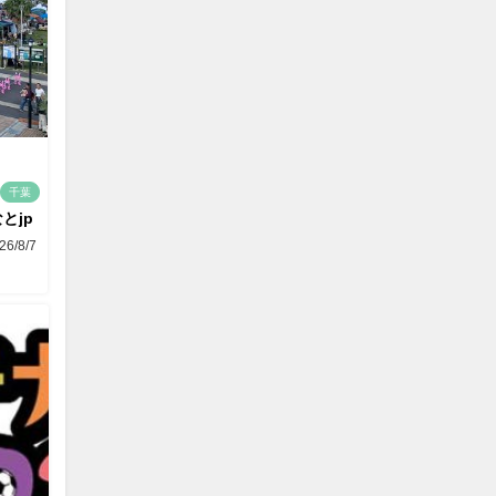
千葉
とjp
26/8/7