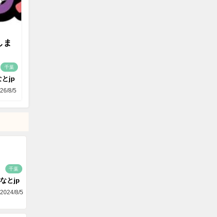
しま
千葉
とjp
26/8/5
千葉
なとjp
2024/8/5