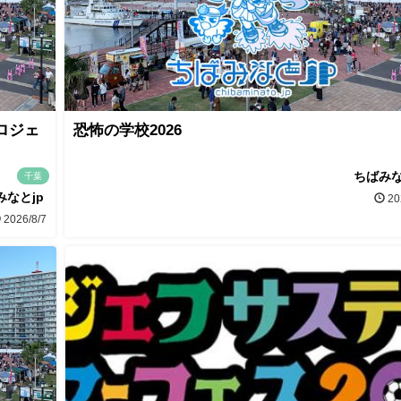
ロジェ
恐怖の学校2026
ちばみな
千葉
みなとjp
20
2026/8/7