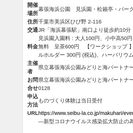
開催
幕張海浜公園 見浜園・松籟亭・パー
場所
住所
千葉市美浜区ひび野 2-116
交通
JR「海浜幕張駅」南口より徒歩約10分
見浜園入園料 : 大人100円、小中高
料金
無料 呈茶600円 【ワークショップ 】
ルホルダー 300円 (税込)、ハーバリウム作
主催
県立幕張海浜公園みどりと海パートナ
者
お問
県立幕張海浜公園みどりと海パートナーズ (パークセ
合せ
0128
申込
ものづくり体験は当日受付
方法
URL
https://www.seibu-la.co.jp/makuhari/e
―新型コロナウイルス感染拡大防止の