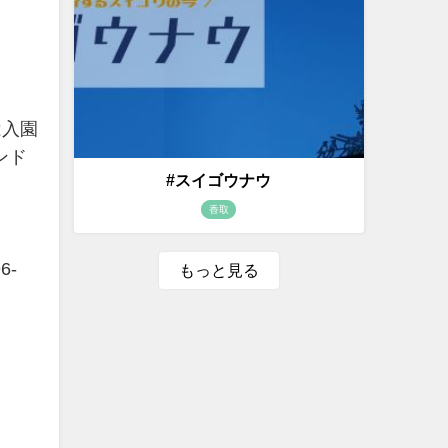
は入園
ンド
#スイゴウナウ
香取
6-
もっと見る