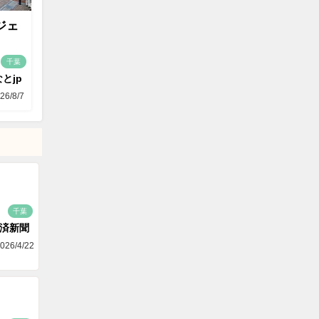
ジェ
千葉
とjp
26/8/7
千葉
済新聞
026/4/22