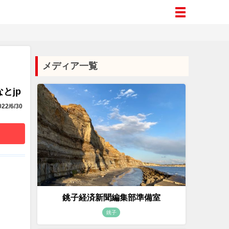
メディア一覧
とjp
22/6/30
銚子経済新聞編集部準備室
銚子