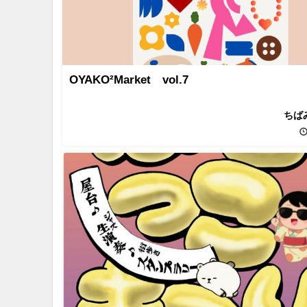
OYAKO²Market vol.7
ちば