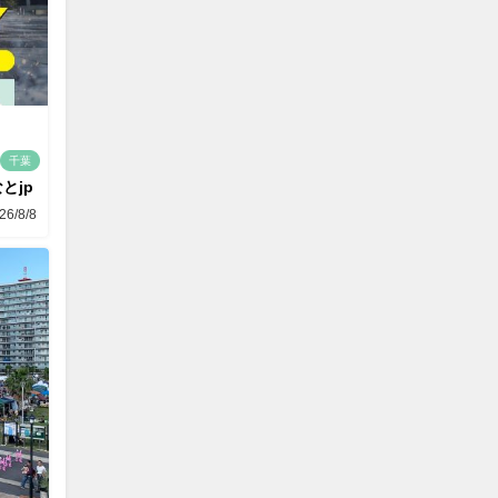
千葉
とjp
26/8/8