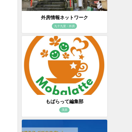
外房情報ネットワーク
九十九里・外房
もばらって編集部
茂原