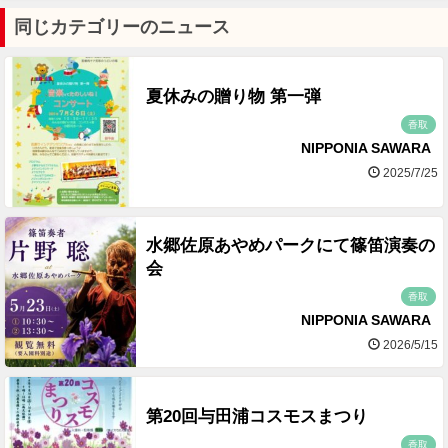
同じカテゴリーのニュース
夏休みの贈り物 第一弾
香取
NIPPONIA SAWARA
2025/7/25
水郷佐原あやめパークにて篠笛演奏の
会
香取
NIPPONIA SAWARA
2026/5/15
第20回与田浦コスモスまつり
香取