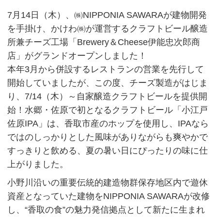
7月14日（木）、㈱NIPPONIA SAWARAが建物開発
を手掛け、かけわ㈱が運営するクラフトビール醸造
所兼チーズ工場「Brewery＆Cheese伊能忠次郎商
店」がグランドオープンしました！
本年3月から併設するレストランの営業を先行して
開始していましたが、この度、チーズ製造がはじま
り、7/14（木）～自家醸造クラフトビールを提供開
始！水郷・佐原で初となるクラフトビール「小江戸
佐原IPA」は、香取市産のホップを使用し、IPAなら
ではのしっかりとした風味がありながらも爽やかで
すっきりと飲める、夏の暑い日にぴったりの味に仕
上がりました。
小野川沿いの重要伝統的建造物群保存地区内で遊休
資産となっていた建物をNIPPONIA SAWARAが改修
し、“香取の食”の魅力発信拠点として新たに生まれ