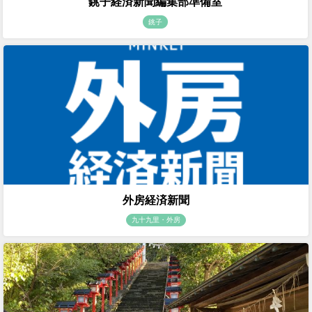
銚子経済新聞編集部準備室
銚子
外房経済新聞
九十九里・外房