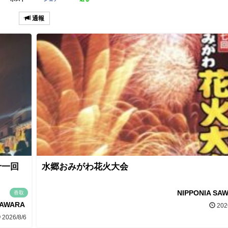
通報
十一回
水郷おみがわ花火大会
NIPPONIA SA
香取
SAWARA
202
2026/8/6