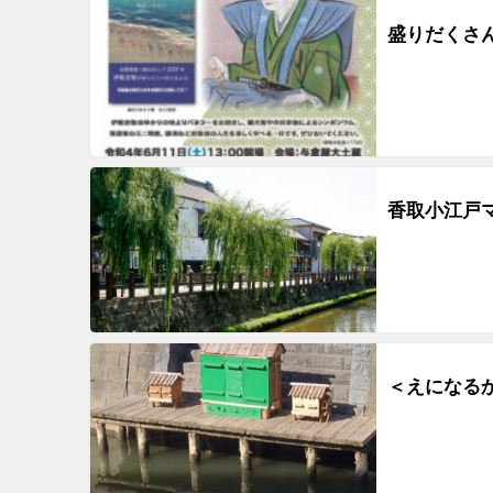
盛りだくさ
香取小江戸
＜えになるか