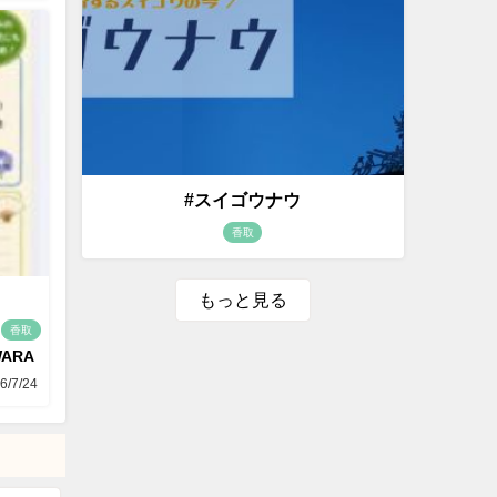
#スイゴウナウ
香取
もっと見る
香取
WARA
6/7/24