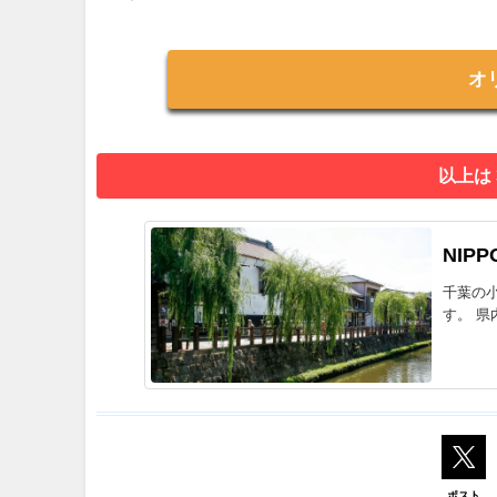
オ
以上は
NIPP
千葉の
す。 県
ポスト