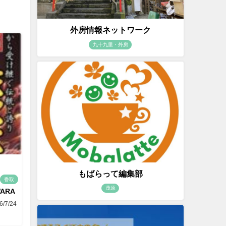
外房情報ネットワーク
九十九里・外房
もばらって編集部
香取
茂原
WARA
6/7/24