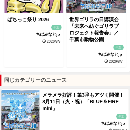
ばちっこ祭り 2026
世界ゴリラの日講演会
「未来へ紡ぐゴリラプ
千葉
ロジェクト報告会」／
ちばみなとjp
千葉市動物公園
2026/8/8
千葉
ちばみなとjp
2026/8/7
同じカテゴリーのニュース
メラメラ好評！第3弾もアツく開催！
8月11日（火・祝）「BLUE＆FIRE
mini」
千葉
ちばみなとjp