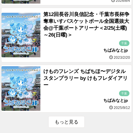
2026/8/4
第12回長谷川良信記念・千葉市長杯争
奪車いすバスケットボール全国選抜大
会@千葉ポートアリーナ＜2/25(土曜)
～26(日曜)＞
千葉
ちばみなとjp
2023/2/20
けものフレンズ ちばちほ〜デジタル
スタンプラリー by けもフレダイアリ
ー
千葉
ちばみなとjp
2025/9/12
もっと見る