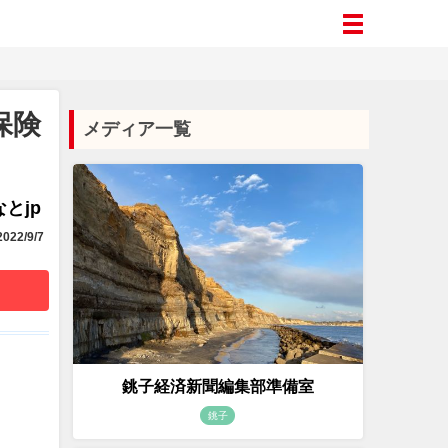
保険
メディア一覧
とjp
022/9/7
銚子経済新聞編集部準備室
銚子