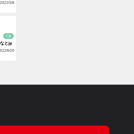
2022/3/8
千葉
なとjp
022/6/20