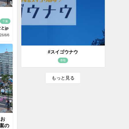
千葉
とjp
26/8/6
#スイゴウナウ
香取
もっと見る
にお
案の