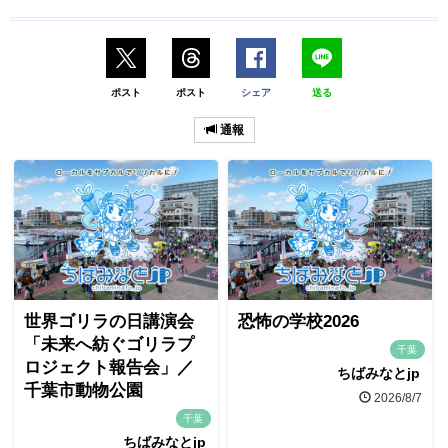
ポスト
ポスト
シェア
送る
通報
世界ゴリラの日講演会
恐怖の学校2026
「未来へ紡ぐゴリラプ
千葉
ロジェクト報告会」／
ちばみなとjp
千葉市動物公園
2026/8/7
千葉
ちばみなとjp