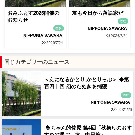
おみふぇす2026開催の
君も今日から落語家だ
お知らせ
香取
NIPPONIA SAWARA
香取
NIPPONIA SAWARA
2026/7/24
2026/7/24
同じカテゴリーのニュース
＜えになるかとり かとりっぷ＞ ◆第
百四十回 幻のたぬきを捕獲
香取
NIPPONIA SAWARA
2023/1/26
鳥ちゃん的佐原 第4回「秋祭りのおす
すめの過ごし方 中日編」