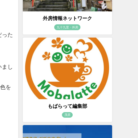
外房情報ネットワーク
九十九里・外房
だった
いまし
景色を
もばらって編集部
茂原