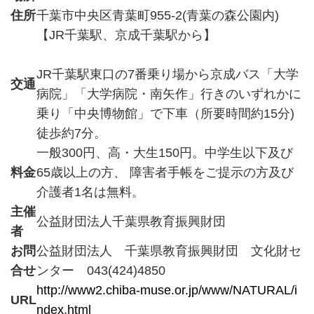
住所
千葉市中央区青葉町955-2(青葉の森公園内)
【JR千葉駅、京成千葉駅から】
JR千葉駅東口の7番乗り場から京成バス「大学
交通
病院」「大学病院・南矢作」行きのいずれかに
乗り「中央博物館」で下車（所要時間約15分)
徒歩約7分。
一般300円、高・大生150円。中学生以下及び
料金
65歳以上の方、 障害者手帳をご提示の方及び
介護者1名は無料。
主催
公益財団法人千葉県教育振興財団
者
お問
公益財団法人 千葉県教育振興財団 文化財セ
合せ
ンター 043(424)4850
http://www2.chiba-muse.or.jp/www/NATURAL/i
URL
ndex.html