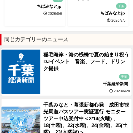
ちばみなとjp
千葉
ちばみなとjp
2026/8/6
2026/8/5
同じカテゴリーのニュース
稲毛海岸・海の桟橋で夏の始まり祝う
DJイベント 音楽、フード、ドリン
ク提供
千葉
千葉経済新聞
2023/6/28
千葉みなと・幕張新都心発 成田市観
光周遊バスツアー実証運行 モニター
ツアー申込受付中＜2/14(火曜) 、
18(土曜)、22(水曜)、24(金曜)、25(土
曜)、23(木曜祝)＞