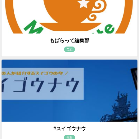
もばらって編集部
茂原
#スイゴウナウ
香取