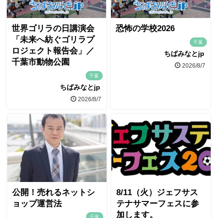
世界ゴリラの日講演会
恐怖の学校2026
「未来へ紡ぐゴリラプ
千葉
ロジェクト報告会」／
ちばみなとjp
千葉市動物公園
2026/8/7
千葉
ちばみなとjp
2026/8/7
公開！売れるネットシ
8/11（火）ジェフサス
ョップ運営法
テナサマーフェスに参
加します。
千葉