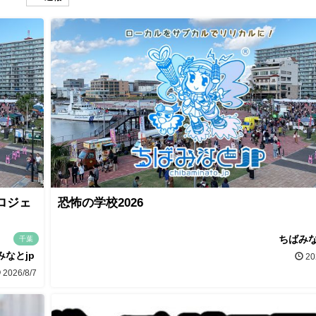
ロジェ
恐怖の学校2026
ちばみな
千葉
みなとjp
20
2026/8/7