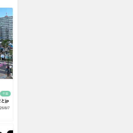
千葉
とjp
26/8/7