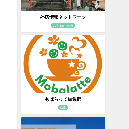
外房情報ネットワーク
九十九里・外房
もばらって編集部
茂原