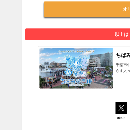
オ
以上は
ちばみ
千葉市
らす人
ポスト