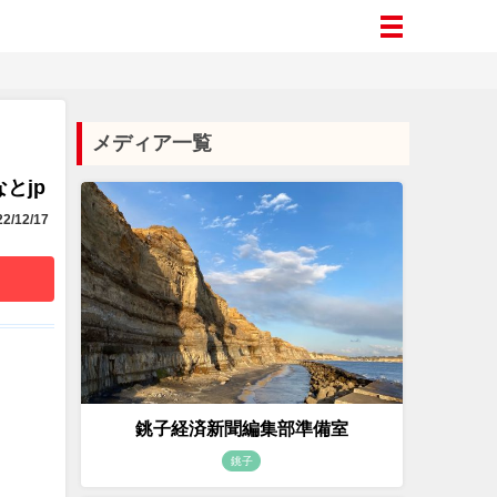
メディア一覧
とjp
2/12/17
銚子経済新聞編集部準備室
銚子