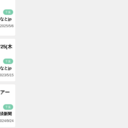
千葉
なとjp
2025/5/6
5(木
千葉
なとjp
023/5/15
アー
千葉
済新聞
024/9/24