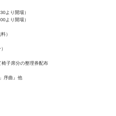
：30より開場）
00より開場）
無料）
分）
て椅子席分の整理券配布
力」序曲』他