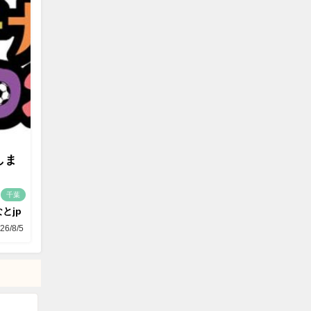
しま
千葉
とjp
26/8/5