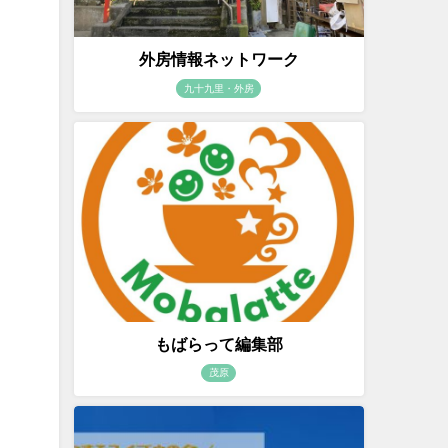
外房情報ネットワーク
九十九里・外房
もばらって編集部
茂原