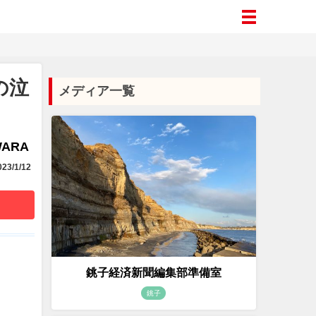
の泣
メディア一覧
WARA
23/1/12
銚子経済新聞編集部準備室
銚子