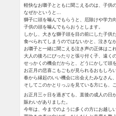
軽快なお囃子とともに聞こえるのは、子供
なぜかというと…
獅子に頭を噛んでもらうと、厄除けや学力
子供の頭を噛んでもらおうとします。
しかし、大きな獅子頭を目の前にした子供
食べられてしまうのではないかと、泣きな
お囃子と一緒に聞こえる泣き声の正体はこ
大人の後ろにぴったりと張り付く子、遠く
せっかくの機会だからと、どうにかして頭
お正月の悲喜こもごもが見られるおもしろ
春から縁起のいい機会に出会えたみなさん
そしてこのかとりっぷを見ている方にも、
お正月三ヶ日を過ぎても、直後の成人の日
賑わいがありました。
今年は、今までのように多くの方にお越し