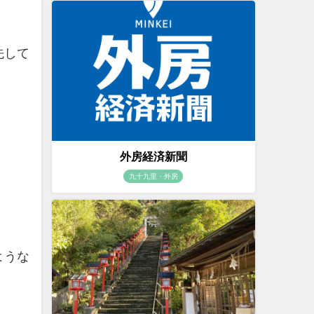
先して
外房経済新聞
九十九里・外房
ような