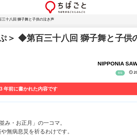
百三十八回 獅子舞と子供の泣き声
ぷ＞ ◆第百三十八回 獅子舞と子供
NIPPONIA SA
20
香取
 3 年前に書かれた内容です
町並み・お正月」の一コマ。
盛や無病息災を祈るわけです。