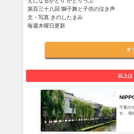
えになるかとり かとりっぷ
第百三十八回 獅子舞と子供の泣き声
文・写真 きのしたまみ
毎週木曜日更新
オ
以上は
NIPP
千葉の
す。 県