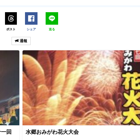
ポスト
シェア
送る
通報
十一回
水郷おみがわ花火大会