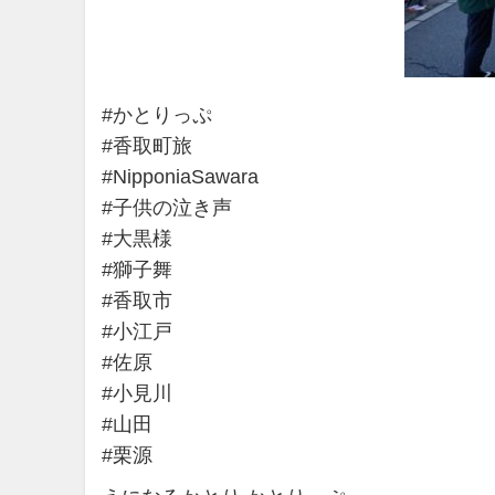
#かとりっぷ
#香取町旅
#NipponiaSawara
#子供の泣き声
#大黒様
#獅子舞
#香取市
#小江戸
#佐原
#小見川
#山田
#栗源