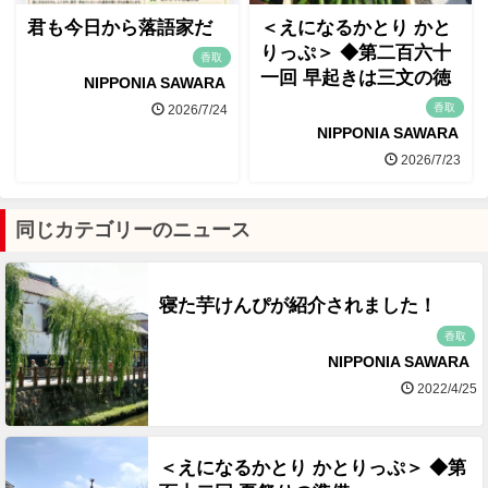
君も今日から落語家だ
＜えになるかとり かと
りっぷ＞ ◆第二百六十
香取
一回 早起きは三文の徳
NIPPONIA SAWARA
香取
2026/7/24
NIPPONIA SAWARA
2026/7/23
同じカテゴリーのニュース
寝た芋けんぴが紹介されました！
香取
NIPPONIA SAWARA
2022/4/25
＜えになるかとり かとりっぷ＞ ◆第