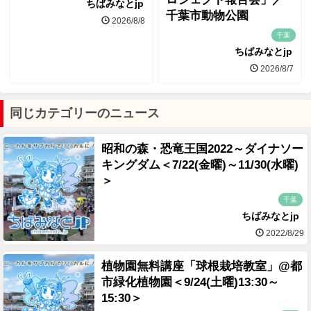
ちばみなとjp
千葉市動物公園
2026/8/8
千葉
ちばみなとjp
2026/8/7
同じカテゴリーのニュース
昭和の森・恐竜王国2022～ダイナソー
キングダム＜7/22(金曜)～11/30(水曜)
＞
千葉
ちばみなとjp
2022/8/29
植物園無料講座「球根栽培教室」@都
市緑化植物園＜9/24(土曜)13:30～
15:30＞