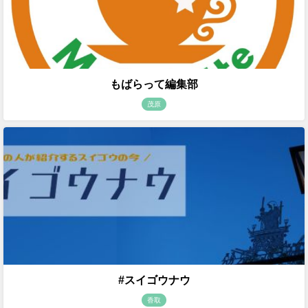
もばらって編集部
茂原
#スイゴウナウ
香取