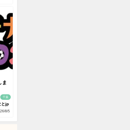
しま
千葉
とjp
26/8/5