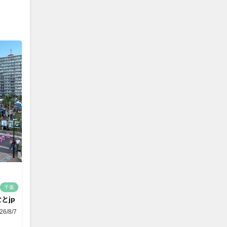
千葉
とjp
26/8/7