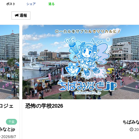
ポスト
シェア
送る
通報
ロジェ
恐怖の学校2026
ちばみな
千葉
みなとjp
20
2026/8/7