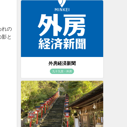
われの
の影と
外房経済新聞
九十九里・外房