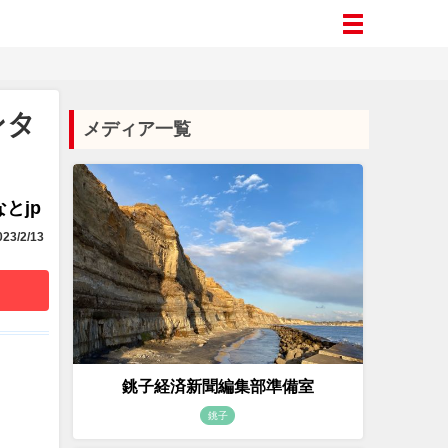
ンタ
メディア一覧
とjp
23/2/13
銚子経済新聞編集部準備室
銚子