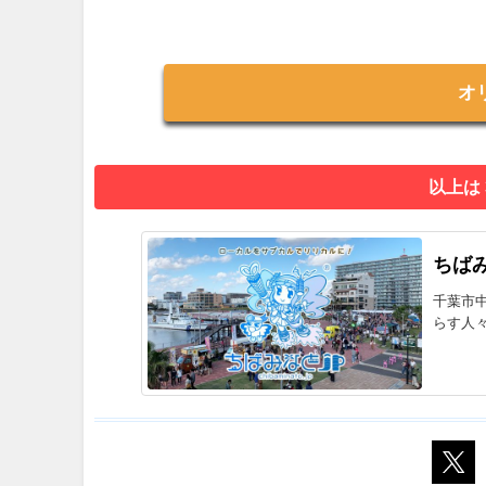
オ
以上は
ちばみ
千葉市
らす人