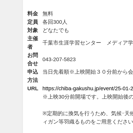
料金
無料
定員
各回300人
対象
どなたでも
主催
千葉市生涯学習センター メディア
者
お問
043-207-5823
合せ
申込
当日先着順※上映開始３０分前から会場
方法
URL
https://chiba-gakushu.jp/event/25-01-2
※上映30分前開場です。上映開
※定期的に換気を行うため、気候･天
ィガン等羽織るものをご用意くださ