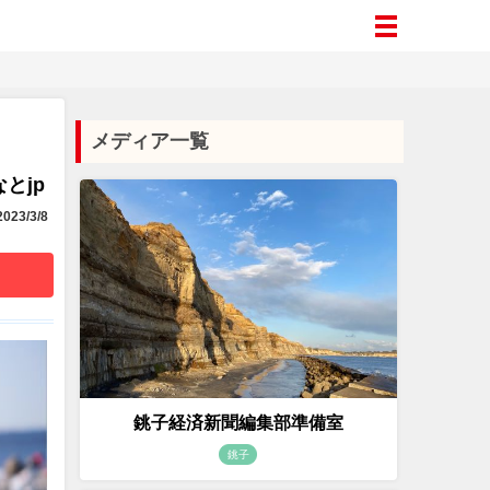
メディア一覧
とjp
023/3/8
銚子経済新聞編集部準備室
銚子