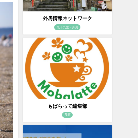
外房情報ネットワーク
九十九里・外房
もばらって編集部
茂原