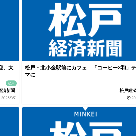
迎、大
松戸・北小金駅前にカフェ 「コーヒー×和」
マに
松戸
経済新聞
松戸経
2026/8/7
20