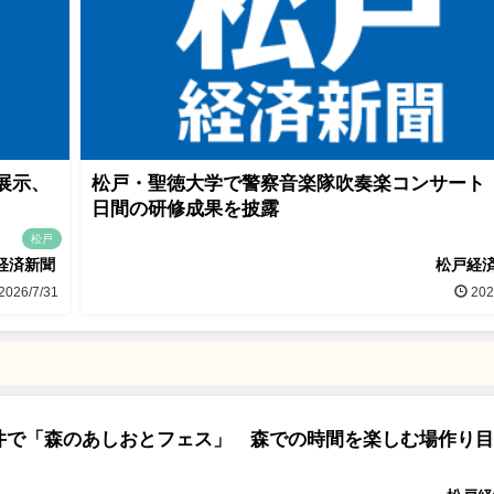
展示、
松戸・聖徳大学で警察音楽隊吹奏楽コンサート
日間の研修成果を披露
松戸
経済新聞
松戸経
2026/7/31
202
井で「森のあしおとフェス」 森での時間を楽しむ場作り目