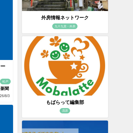
外房情報ネットワーク
九十九里・外房
テー
松戸
済新聞
26/8/3
もばらって編集部
茂原