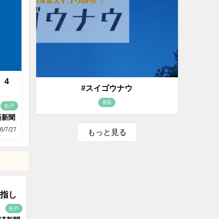
 4
#スイゴウナウ
香取
松戸
済新聞
6/7/27
もっと見る
指し
松戸