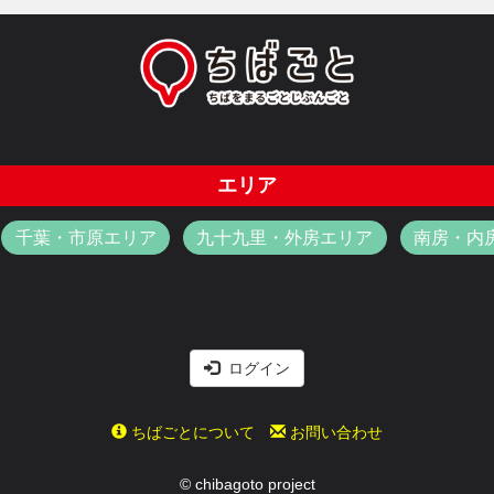
エリア
千葉・市原エリア
九十九里・外房エリア
南房・内
ログイン
ちばごとについて
お問い合わせ
© chibagoto project