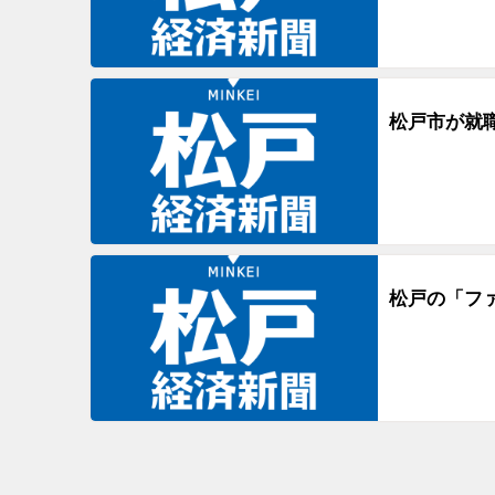
松戸市が就
松戸の「フ