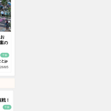
にお
案の
千葉
とjp
26/8/5
観戦！
千葉