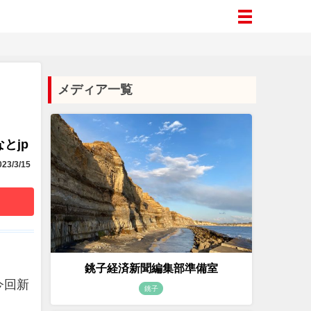
メディア一覧
とjp
23/3/15
銚子経済新聞編集部準備室
今回新
銚子