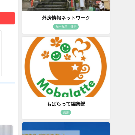
外房情報ネットワーク
九十九里・外房
もばらって編集部
茂原