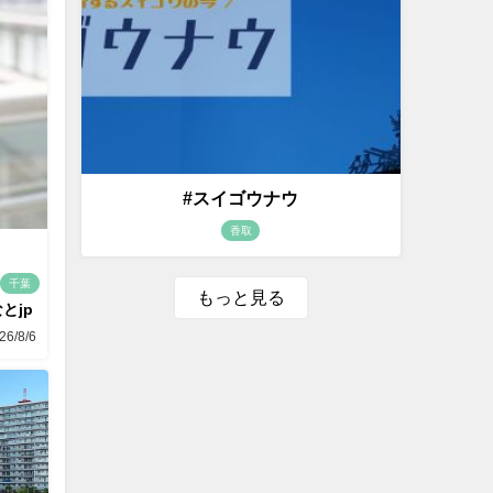
#スイゴウナウ
香取
千葉
もっと見る
とjp
26/8/6