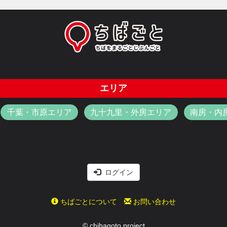
エリア
千葉・市原エリア
九十九里・外房エリア
南房・内
ログイン
ちばごとについて
お問い合わせ
© chibagoto project