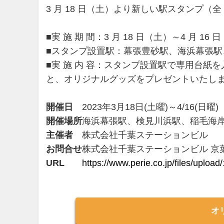
3 月 18 日（土）より新しい駅スタンプ（
■実 施 期 間：3 月 18 日（土）～4 月 16 
■スタンプ設置駅：幕張豊砂駅、海浜幕張駅
■実 施 内 容：スタンプ設置駅で専用台紙
と、オリジナルグッズをプレゼントいたし
開催日
2023年3月18日(土曜)～4/16(日曜)
開催場所
海浜幕張駅、検見川浜駅、稲毛海岸駅
主催者
株式会社千葉ステーションビル
お問合せ
株式会社千葉ステーションビル 京葉くら
URL
https://www.perie.co.jp/files/uplo
オ