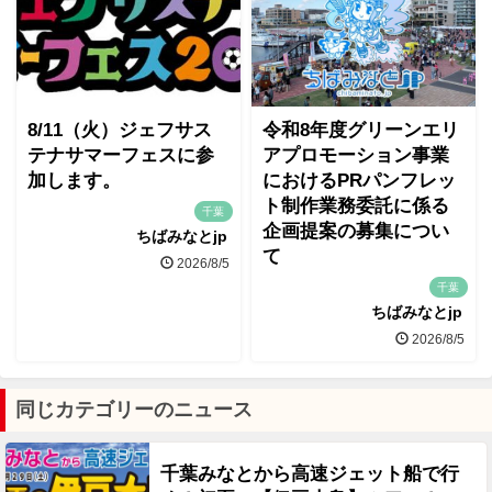
8/11（火）ジェフサス
令和8年度グリーンエリ
テナサマーフェスに参
アプロモーション事業
加します。
におけるPRパンフレッ
ト制作業務委託に係る
千葉
企画提案の募集につい
ちばみなとjp
て
2026/8/5
千葉
ちばみなとjp
2026/8/5
同じカテゴリーのニュース
千葉みなとから高速ジェット船で行