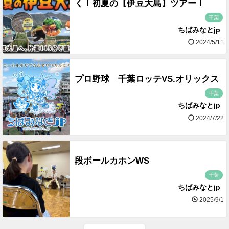
く！初夏の【伊豆大島】ツアー！
千葉
ちばみなとjp
2024/5/11
プロ野球 千葉ロッテVS.オリックス
千葉
ちばみなとjp
2024/7/22
段ボールカホンWS
千葉
ちばみなとjp
2025/9/1