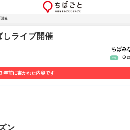
ブ開催
んばしライブ開催
ちばみな
20
千葉
 3 年前に書かれた内容です
イズン