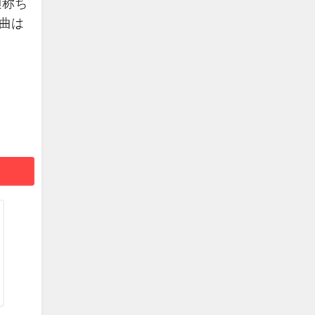
通称ち
曲は