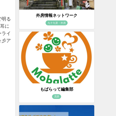
外房情報ネットワーク
で明る
九十九里・外房
は耳に
ーライ
☆彡ア
もばらって編集部
茂原