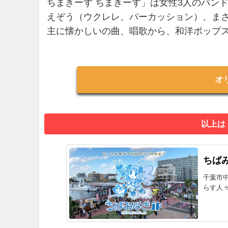
ちまきーず ちまきーず」は女性3人のバン
えぞう（ウクレレ、パーカッション）、ま
主に懐かしいの曲、唱歌から、和洋ポップ
オ
以上は
ちばみ
千葉市
らす人