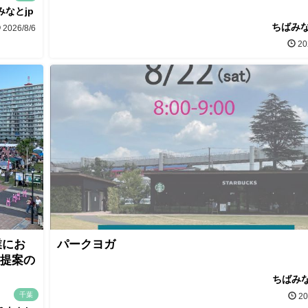
みなとjp
ちばみな
2026/8/6
20
業にお
パークヨガ
画提案の
ちばみな
千葉
20