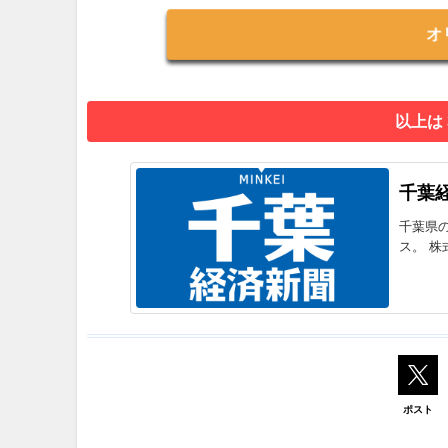
オ
以上は
千葉
千葉県
ス。 株
ポスト