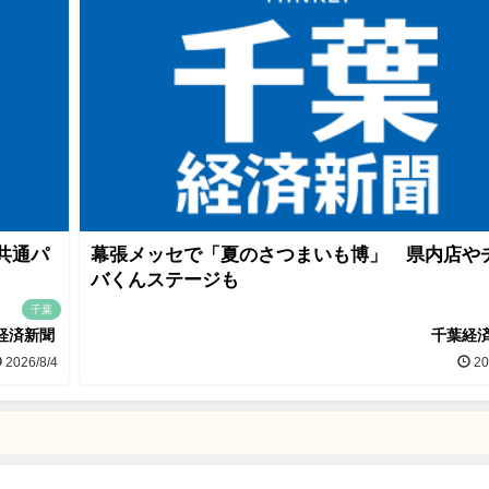
共通パ
幕張メッセで「夏のさつまいも博」 県内店や
バくんステージも
千葉
経済新聞
千葉経
2026/8/4
20