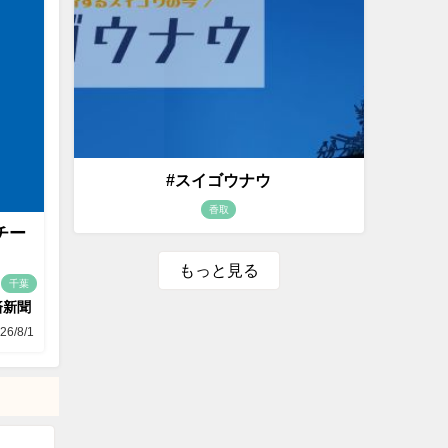
#スイゴウナウ
香取
チー
もっと見る
千葉
済新聞
26/8/1