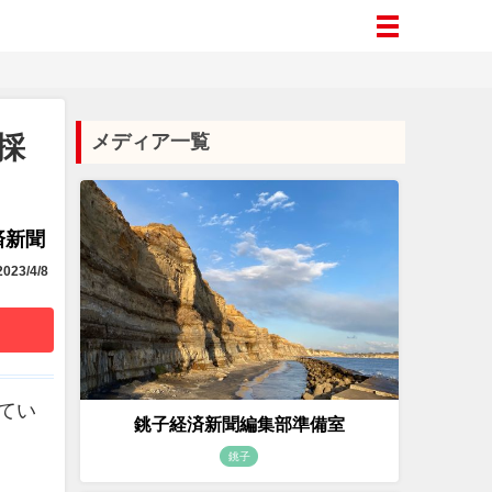
採
メディア一覧
済新聞
023/4/8
てい
銚子経済新聞編集部準備室
銚子