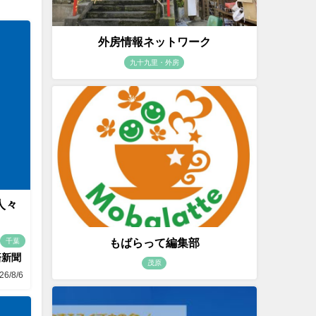
外房情報ネットワーク
九十九里・外房
人々
もばらって編集部
千葉
済新聞
茂原
26/8/6