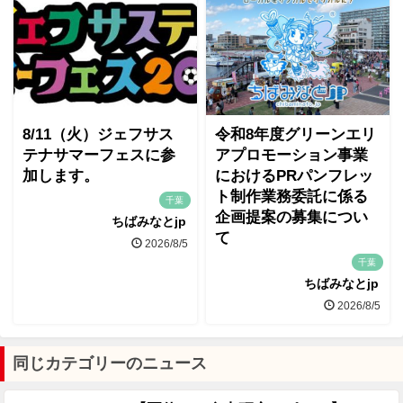
8/11（火）ジェフサス
令和8年度グリーンエリ
テナサマーフェスに参
アプロモーション事業
加します。
におけるPRパンフレッ
ト制作業務委託に係る
千葉
企画提案の募集につい
ちばみなとjp
て
2026/8/5
千葉
ちばみなとjp
2026/8/5
同じカテゴリーのニュース