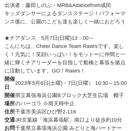
出演者：藤田しのぶ・MRB&Adancefrom成田
キッズダンサーによるダンスステージ！パフォーマ
ンス後に、公園のこども達も楽しく一緒におどろう
★チアダンス 5月7日(日曜)13：00～
こんにちは。Cheer Dance Team Rawrsです。楽し
く！元気に！笑顔いっぱい！をモットーに仲間と一
緒に輝くチアリーダーを目指して船橋と幕張を拠点
に活動しています。GO！Rawrs！
開催
2023年5月6日(土曜)・7日(日曜） 10:30～15:00
日
開催
県立幕張海浜公園Bブロック大芝生広場 帽子
場所
のパーゴラ ※雨天時中止
住所
千葉市美浜区ひび野2-116
交通
JR京葉線「海浜幕張駅」南口より徒歩約10分
お問
千葉県立幕張海浜公園 みどりと海パートナー