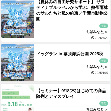
【夏休みの自由研究サポート】 サス
ティナブルラベルから学ぶ、熱帯雨林
のサルたちと私の約束／千葉市動物公
園
千葉
ちばみなとjp
2026/7/29
ドッグラン in 幕張海浜公園 2025秋
千葉
ちばみなとjp
2025/10/7
【セミナー】9/18(木)はじめての商品
陳列とディスプレイ
千葉
ちばみなとjp