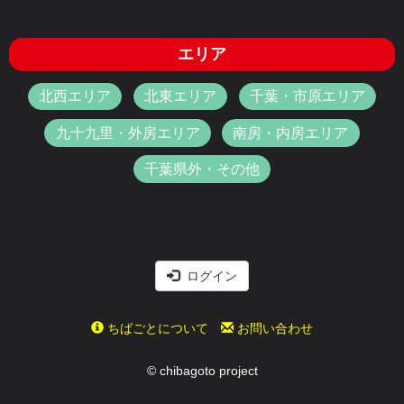
エリア
北西エリア
北東エリア
千葉・市原エリア
九十九里・外房エリア
南房・内房エリア
千葉県外・その他
ログイン
ちばごとについて
お問い合わせ
© chibagoto project