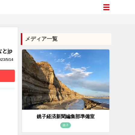
メディア一覧
とjp
23/5/14
銚子経済新聞編集部準備室
銚子