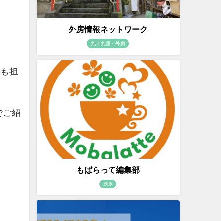
外房情報ネットワーク
九十九里・外房
ィも担
でご紹
もばらって編集部
茂原