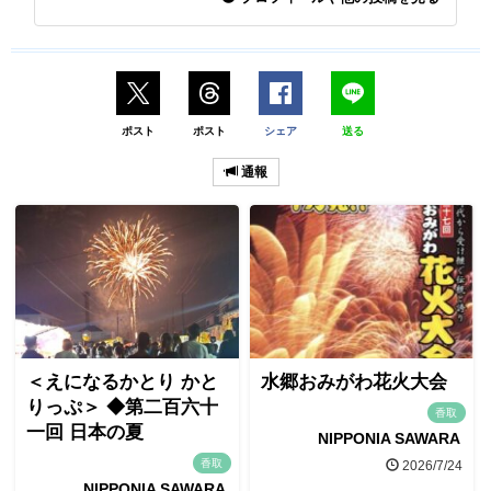
ポスト
ポスト
シェア
送る
通報
＜えになるかとり かと
水郷おみがわ花火大会
りっぷ＞ ◆第二百六十
香取
一回 日本の夏
NIPPONIA SAWARA
香取
2026/7/24
NIPPONIA SAWARA