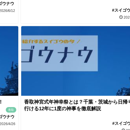
ゴウナウ
#スイゴ
2026/6/12
202
！
香取神宮式年神幸祭とは？千葉・茨城から日帰
行ける12年に1度の神事を徹底解説
香取
ゴウナウ
#スイゴ
2026/4/26