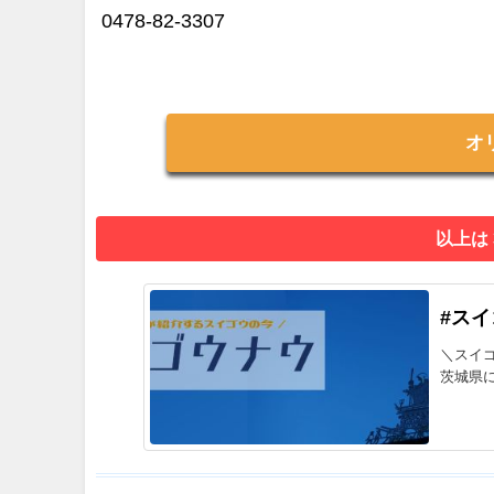
0478-82-3307
オ
以上は
#ス
＼スイ
茨城県に