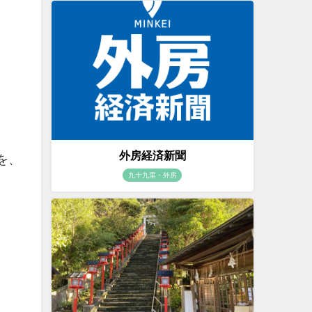
外房経済新聞
を、
九十九里・外房