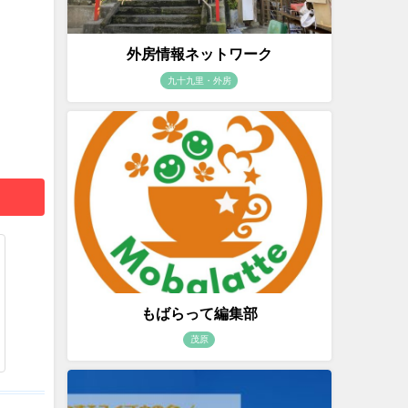
外房情報ネットワーク
九十九里・外房
もばらって編集部
茂原