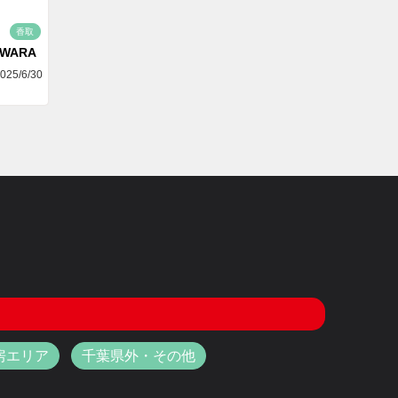
香取
AWARA
025/6/30
房エリア
千葉県外・その他