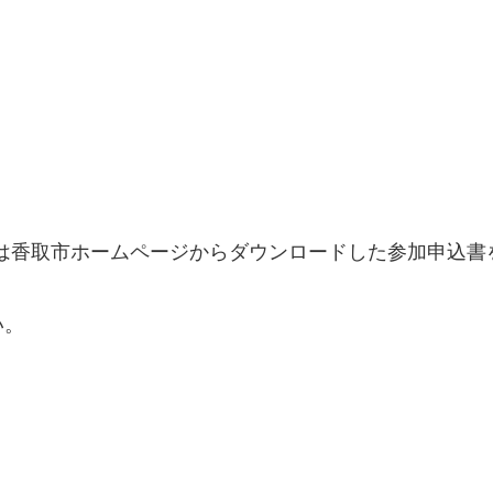
）
または香取市ホームページからダウンロードした参加申込書
い。