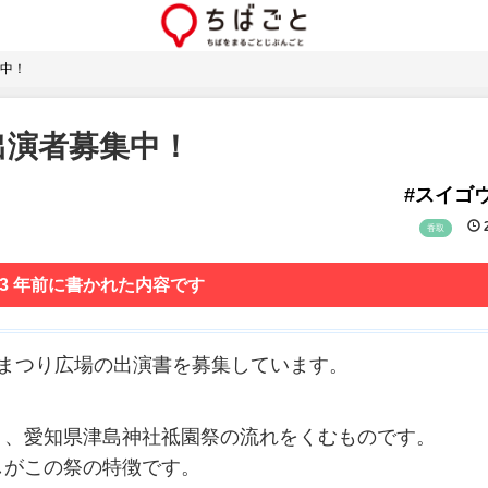
中！
出演者募集中！
#スイゴ
2
香取
 3 年前に書かれた内容です
まつり広場の出演書を募集しています。
り、愛知県津島神社祗園祭の流れをくむものです。
しがこの祭の特徴です。