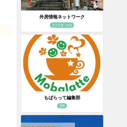
外房情報ネットワーク
九十九里・外房
もばらって編集部
茂原