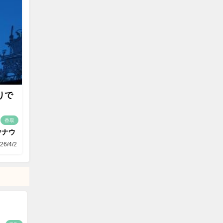
りで
香取
ウナウ
26/4/2