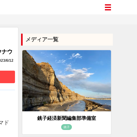
メディア一覧
ウナウ
23/6/12
銚子経済新聞編集部準備室
マド
銚子