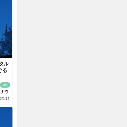
タル
ぐる
香取
ウナウ
6/5/14