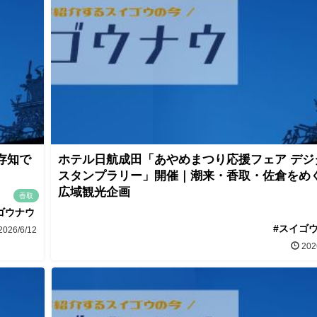
存知で
ホテル日航成田「あやめまつり応援フェア デジ
スタンプラリー」開催｜潮来・香取・佐倉をめ
広域観光企画
香取
ゴウナウ
#スイゴ
2026/6/12
202