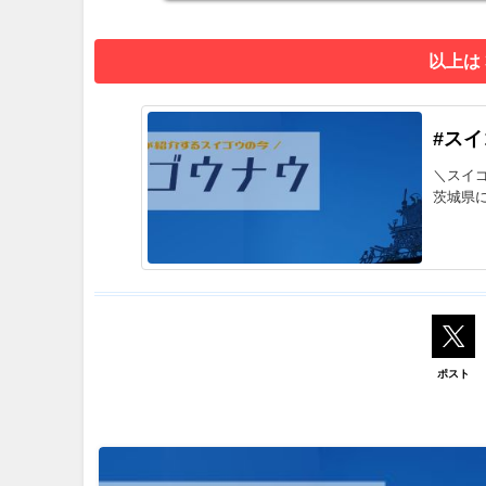
以上は
#ス
＼スイ
茨城県に
ポスト