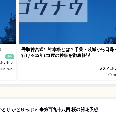
！
香取神宮式年神幸祭とは？千葉・茨城から日帰
行ける12年に1度の神事を徹底解説
香取
ゴウナウ
#スイゴ
2026/4/26
20
とり かとりっぷ＞ ◆第百九十八回 桜の開花予想