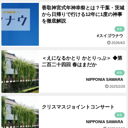
香取神宮式年神幸祭とは？千葉・茨城
から日帰りで行ける12年に1度の神事
を徹底解説
香取
#スイゴウナウ
2026/4/2
＜えになるかとり かとりっぷ＞ ◆第
二百二十四回 春はまだか
香取
NIPPONIA SAWARA
2025/2/20
クリスマスジョイントコンサート
香取
NIPPONIA SAWARA