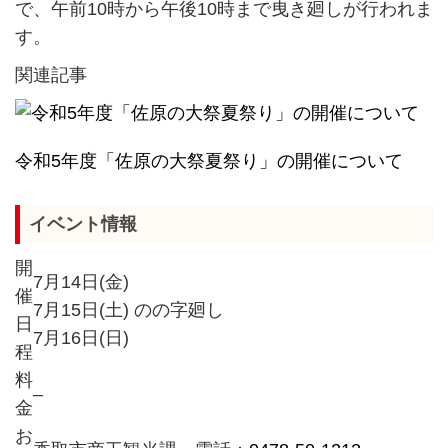
で、午前10時から午後10時まで曳き廻しが行われま
す。
関連記事
令和5年度「佐原の大祭夏祭り」の開催について
イベント情報
開
7月14日(金)
催
7月15日(土) のの字廻し
日
7月16日(日)
程
料
–
金
お