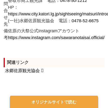
香取市商工観光課 電話：
0478-50-1212
問
HP：
合
https://www.city.katori.lg.jp/sightseeing/matsuri/intr
せ
(一社)水郷佐原観光協会 電話：
0478-52-6675
先
備
佐原の大祭公式Instagramアカウント
考
https://www.instagram.com/sawaranotaisai.official/
関連リンク
水郷佐原観光協会
オリジナルサイトで読む