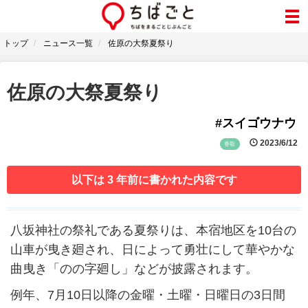
トップ
ニュース一覧
佐原の大祭夏祭り
佐原の大祭夏祭り
#スイゴウナウ
2023/6/12
香取
以下は 3 年前に書かれた内容です
八坂神社の祭礼である夏祭りは、本宿地区を10台の
山車が曳き廻され、日によって勇壮にして華やかな
曲曳き「のの字廻し」などが披露されます。
例年、7月10日以降の金曜・土曜・日曜日の3日間