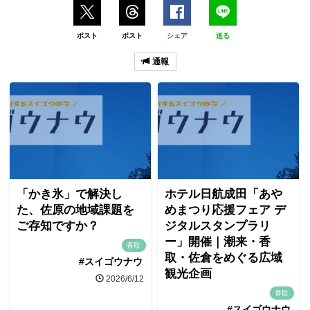
ポスト
ポスト
シェア
送る
通報
「かき氷」で解決し
ホテル日航成田「あや
た、佐原の地域課題を
めまつり応援フェア デ
ご存知ですか？
ジタルスタンプラリ
ー」開催｜潮来・香
香取
取・佐倉をめぐる広域
#スイゴウナウ
観光企画
2026/6/12
香取
#スイゴウナウ