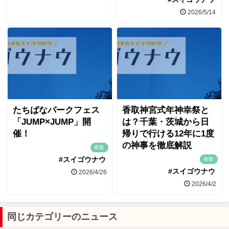
2026/5/14
たちばなパークフェス
香取神宮式年神幸祭と
「JUMP×JUMP」開
は？千葉・茨城から日
催！
帰りで行ける12年に1度
の神事を徹底解説
香取
#スイゴウナウ
香取
#スイゴウナウ
2026/4/26
2026/4/2
同じカテゴリーのニュース