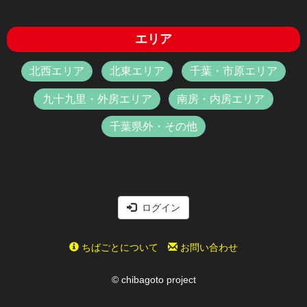
エリア
北西エリア
北東エリア
千葉・市原エリア
九十九里・外房エリア
南房・内房エリア
千葉県外・その他
ログイン
ちばごとについて
お問い合わせ
© chibagoto project