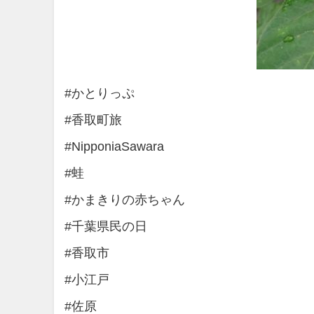
#かとりっぷ
#香取町旅
#NipponiaSawara
#蛙
#かまきりの赤ちゃん
#千葉県民の日
#香取市
#小江戸
#佐原