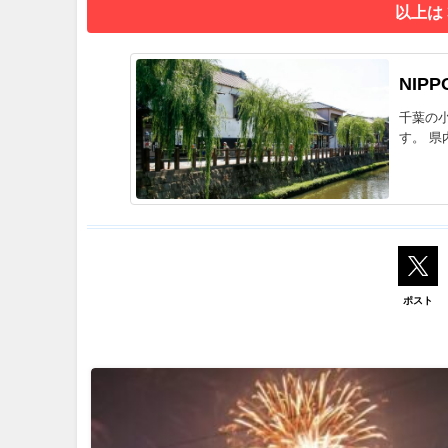
以上は
NIPP
千葉の
す。 県
ポスト