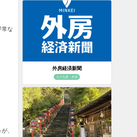
平常な
。
外房経済新聞
九十九里・外房
うが、