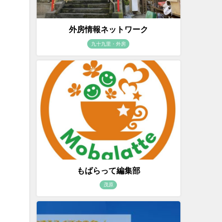
外房情報ネットワーク
九十九里・外房
もばらって編集部
茂原