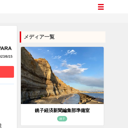
メディア一覧
WARA
23/6/15
銚子経済新聞編集部準備室
銚子
ま