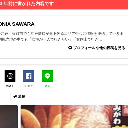
 3 年前に書かれた内容です
ONIA SAWARA
小江戸。香取市でも江戸情緒が薫る佐原エリア中心に情報を発信していきま
内観光地の中でも「女性が一人で行きたい」「女同士で行き...
プロフィールや他の投稿を見る
ポスト
シェア
送る
通報