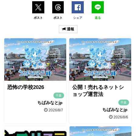
ポスト
ポスト
シェア
送る
通報
恐怖の学校2026
公開！売れるネットシ
ョップ運営法
千葉
ちばみなとjp
千葉
ちばみなとjp
2026/8/7
2026/8/6