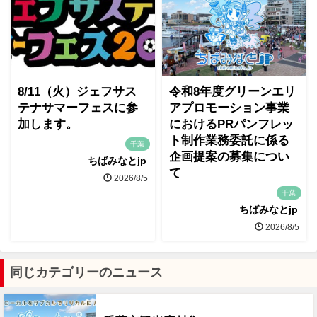
8/11（火）ジェフサス
令和8年度グリーンエリ
テナサマーフェスに参
アプロモーション事業
加します。
におけるPRパンフレッ
ト制作業務委託に係る
千葉
企画提案の募集につい
ちばみなとjp
て
2026/8/5
千葉
ちばみなとjp
2026/8/5
同じカテゴリーのニュース