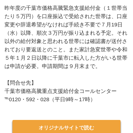
昨年度の千葉市価格高騰緊急支援給付金（１世帯当
たり５万円）を口座振込で受給された世帯は、口座
変更や辞退希望がなければ手続き不要で７月19日
（水）以降、順次３万円が振り込まれる予定。それ
以外の給付対象と思われる世帯には確認書が送付さ
れており要返送とのこと。また家計急変世帯や令和
５年１月２日以降に千葉市に転入した方がいる世帯
は申請が必要。申請期間は９月末まで。
【問合せ先】
千葉市価格高騰重点支援給付金コールセンター
℡0120・592・028（平日9時～17時）
オリジナルサイトで読む