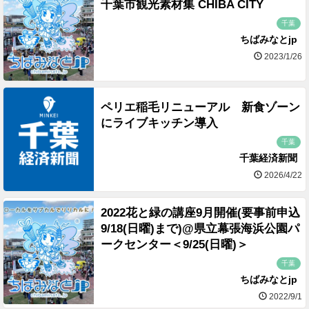
千葉市観光素材集 CHIBA CITY
千葉
ちばみなとjp
2023/1/26
ペリエ稲毛リニューアル 新食ゾーン
にライブキッチン導入
千葉
千葉経済新聞
2026/4/22
2022花と緑の講座9月開催(要事前申込
9/18(日曜)まで)@県立幕張海浜公園パ
ークセンター＜9/25(日曜)＞
千葉
ちばみなとjp
2022/9/1