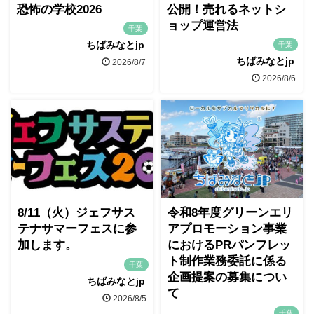
恐怖の学校2026
公開！売れるネットシ
ョップ運営法
千葉
ちばみなとjp
千葉
ちばみなとjp
2026/8/7
2026/8/6
8/11（火）ジェフサス
令和8年度グリーンエリ
テナサマーフェスに参
アプロモーション事業
加します。
におけるPRパンフレッ
ト制作業務委託に係る
千葉
企画提案の募集につい
ちばみなとjp
て
2026/8/5
千葉