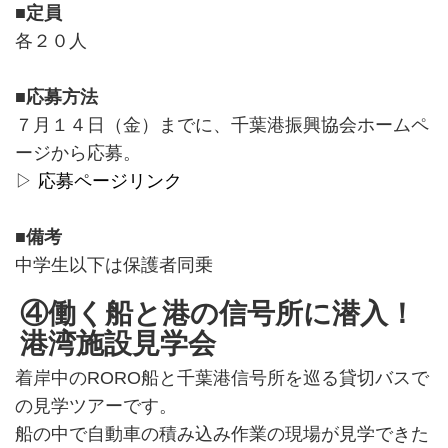
■定員
各２０人
■応募方法
７月１４日（金）までに、千葉港振興協会ホームペ
ージから応募。
▷
応募ページリンク
■備考
中学生以下は保護者同乗
④働く船と港の信号所に潜入！
港湾施設見学会
着岸中のRORO船と千葉港信号所を巡る貸切バスで
の見学ツアーです。
船の中で自動車の積み込み作業の現場が見学できた