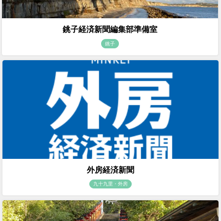
銚子経済新聞編集部準備室
銚子
外房経済新聞
九十九里・外房