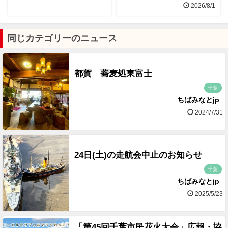
2026/8/1
同じカテゴリーのニュース
都賀 蕎麦処東富士
千葉
ちばみなとjp
2024/7/31
24日(土)の走航会中止のお知らせ
千葉
ちばみなとjp
2025/5/23
「第45回千葉市民花火大会」広報・協