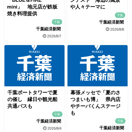
「BLUE＆FIRE
ンテスト 海辺の風景
mini」 地元店が鉄板
や人々テーマに
焼き料理提供
千葉
千葉経済新聞
千葉
千葉経済新聞
2026/8/6
2026/8/7
千葉ポートタワーで夏
幕張メッセで「夏のさ
の催し 縁日や観光船
つまいも博」 県内店
共通パスも
やチーバくんステージ
も
千葉
千葉経済新聞
千葉
千葉経済新聞
2026/8/4